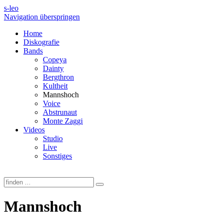
s-leo
Navigation überspringen
Home
Diskografie
Bands
Copeya
Dainty
Bergthron
Kultheit
Mannshoch
Voice
Abstrunaut
Monte Zaggi
Videos
Studio
Live
Sonstiges
Mannshoch